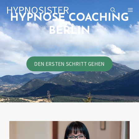
Zum
HYPNOSISTER
ME
Inhalt
HYPNOSE COACHING
springen
BERLIN
DEN ERSTEN SCHRITT GEHEN